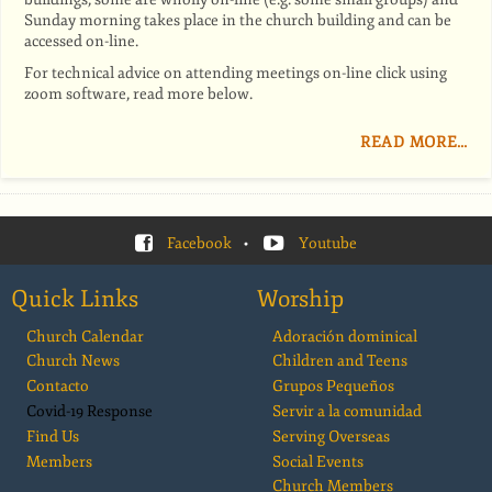
Sunday morning takes place in the church building and can be
accessed on-line.
For technical advice on attending meetings on-line click using
zoom software, read more below.
READ MORE…
Facebook
•
Youtube
Quick Links
Worship
Church Calendar
Adoración dominical
Church News
Children and Teens
Contacto
Grupos Pequeños
Covid-19 Response
Servir a la comunidad
Find Us
Serving Overseas
Members
Social Events
Church Members